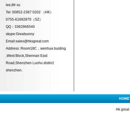
lee,Mr xu
Tel: 00852-2387 0202 （HK）
0755-61692870（SZ）
QQ：3362966540
skype:Greatsunny
Email:sales@hksgreat.com
Address: Room18C，wenhua buiding
,West Block,Shennan East
Road,Shenzhen Luohu district
shenzhen.
HOME
Hk great 