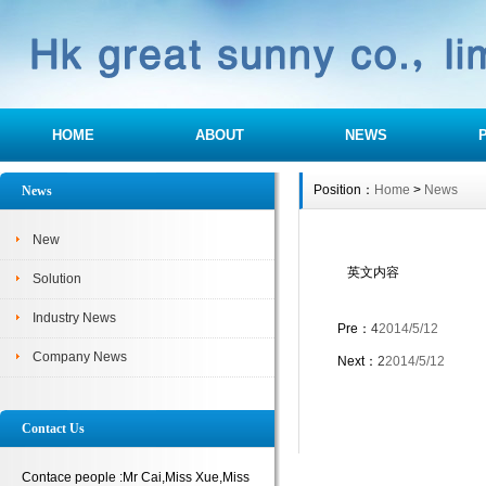
HOME
ABOUT
NEWS
Position：
Home
>
News
News
New
英文内容
Solution
Industry News
Pre：
4
2014/5/12
Company News
Next：
2
2014/5/12
Contact Us
Contace people :Mr Cai,Miss Xue,Miss